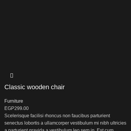
Classic wooden chair
Furniture
EGP
299.00
Scelerisque facilisi rhoncus non faucibus parturient
senectus lobortis a ullamcorper vestibulum mi nibh ultricies
a parturient gravida a vestibulum leo sem in. Est cum