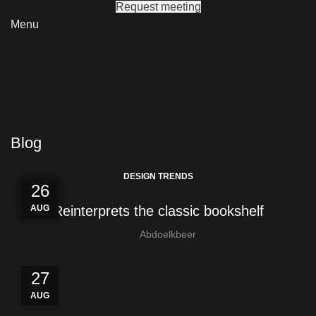
Request meeting
Menu
Blog
DESIGN TRENDS
27
27
26
26
26
AUG
AUG
AUG
AUG
AUG
Reinterprets the classic bookshelf
Abdoelkbeer
27
AUG