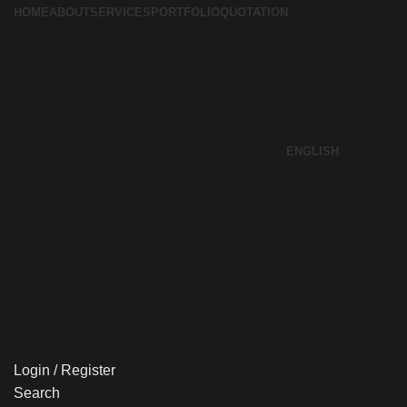
HOME
ABOUT
SERVICES
PORTFOLIO
QUOTATION
ENGLISH
Login / Register
Search