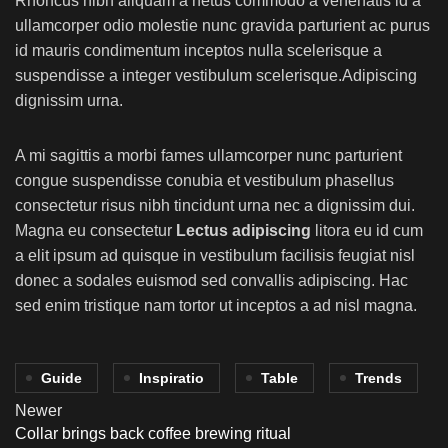
Rhoncus nibh aliquam a netus commodo a venenatis id a
ullamcorper odio molestie nunc gravida parturient ac purus
id mauris condimentum inceptos nulla scelerisque a
suspendisse a integer vestibulum scelerisque.Adipiscing
dignissim urna.
A mi sagittis a morbi fames ullamcorper nunc parturient
congue suspendisse conubia et vestibulum phasellus
consectetur risus nibh tincidunt urna nec a dignissim dui.
Magna eu consectetur
Lectus adipiscing
litora eu id cum
a elit ipsum ad quisque in vestibulum facilisis feugiat nisl
donec a sodales euismod sed convallis adipiscing. Hac
sed enim tristique nam tortor ut inceptos a ad nisl magna.
Guide
Inspiratio
Table
Trends
Newer
Collar brings back coffee brewing ritual