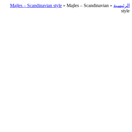
الرئيسية
»
Majles – Scandinavian
»
Majles – Scandinavian style
style