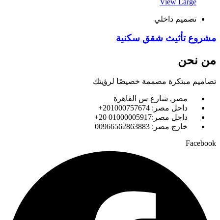
View Large
تصميم داخلي
مشروع تأثيث شقق سكنية
من نحن
تصاميم مبتكرة مصممة خصيصًا لرؤيتك
مصر, شارع س القاهرة
داحل مصر: 201000757674+
داحل مصر:01000005917 20+
خارج مصر: 00966562863883
Facebook