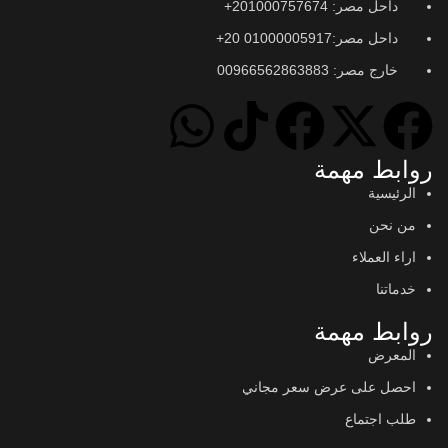
داحل مصر: 201000757674+
داحل مصر:01000005917 20+
خارج مصر: 00966562863883
روابط مهمة
الرئيسية
من نحن
اراء العملاء
خدماتنا
روابط مهمة
المعرض
احصل على عرض سعر مجاني
طلب اجتماع