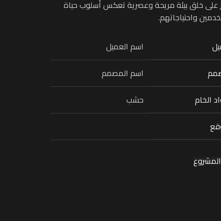
ز على خلق بيئة مريحة وعصرية تعكس أسلوب حياة
دمين واحتياجاتهم.
يل
اسم العميل
صمم
اسم المصمم
اد الخام
حشب
قع
لمشروع