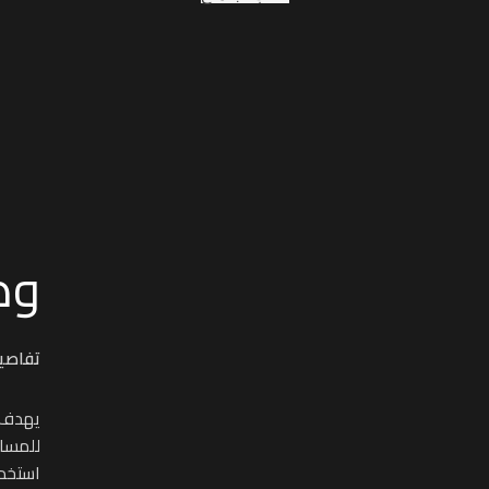
وص
تفاصي
يهدف ه
للمساح
استخدا