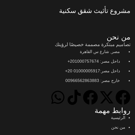
مشروع تأثيث شقق سكنية
من نحن
تصاميم مبتكرة مصممة خصيصًا لرؤيتك
مصر, شارع س القاهرة
داحل مصر: 201000757674+
داحل مصر:01000005917 20+
خارج مصر: 00966562863883
روابط مهمة
الرئيسية
من نحن