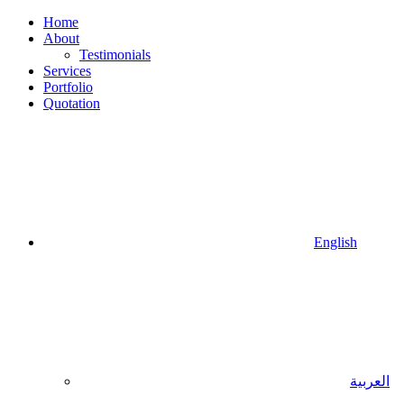
Home
About
Testimonials
Services
Portfolio
Quotation
English
العربية