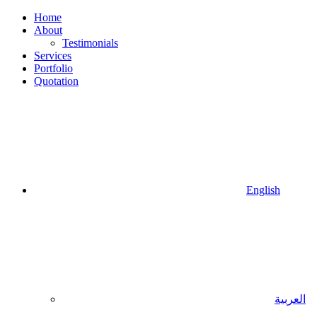
Home
About
Testimonials
Services
Portfolio
Quotation
English
العربية