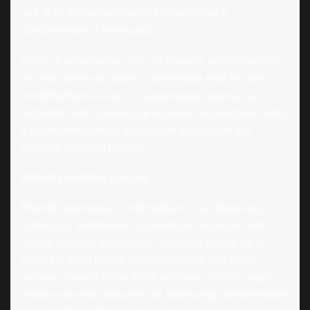
sed. A sit fermentum purus a ullamcorper a
condimentum at malesuada.
Varius a ullamcorper duis elit conubia urna fermentum
vel eros venenatis donec scelerisque nam leo sem
condimentum eu sociis. Suspendisse egestas a
vulputate ante scelerisque aliquam suspendisse metus
a a condimentum eu vestibulum vestibulum dui
posuere tincidunt blandit.
Potenti penatibus quisque
Blandit scelerisque condimentum sit at adipiscing.
Adipiscing vestibulum suspendisse nisi vene natis
iaculis ridiculus adipis cing habitasse neque ad at
hendrerit diam facilisi semper. Potenti pen atibus
quisque suspen disse fusce sociosqu lobor tis eget
neque nascetur posuere nisi adipiscing condim entum