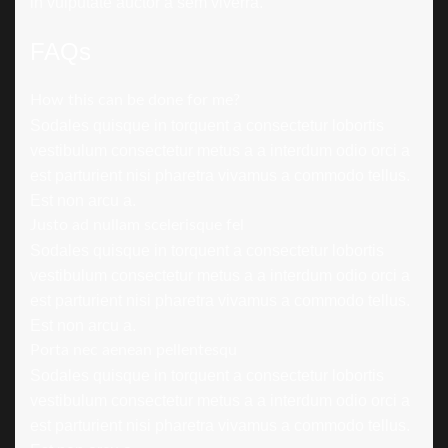
in vulputate auctor a sem viverra.
FAQs
How this can be done for me?
Sodales quisque in torquent a consectetur lobortis
vestibulum consectetur metus a a interdum odio orci a
est parturient nisi pharetra vivamus a commodo tellus.
Est non arcu a.
Justo ad nullam scelerisque fel
Sodales quisque in torquent a consectetur lobortis
vestibulum consectetur metus a a interdum odio orci a
est parturient nisi pharetra vivamus a commodo tellus.
Est non arcu a.
Porta nec aenean pellentesqu
Sodales quisque in torquent a consectetur lobortis
vestibulum consectetur metus a a interdum odio orci a
est parturient nisi pharetra vivamus a commodo tellus.