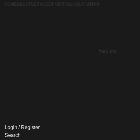
HOME
ABOUT
SERVICES
PORTFOLIO
QUOTATION
ENGLISH
Login / Register
Search