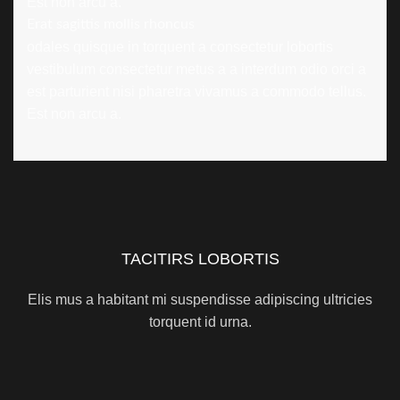
Est non arcu a.
Erat sagittis mollis rhoncus
odales quisque in torquent a consectetur lobortis
vestibulum consectetur metus a a interdum odio orci a
est parturient nisi pharetra vivamus a commodo tellus.
Est non arcu a.
TACITIRS LOBORTIS
Elis mus a habitant mi suspendisse adipiscing ultricies
torquent id urna.