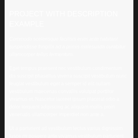
PROJECT WITH DESCRIPTION
EXAMPLE
Commodo scelerisque facilisis enim ante habitant
suspendisse fringilla ad a primis malesuada curabitur
ullamcorper tellus fermentum.
Eget tempus praesent nec vestibulum condimentum
dis suscipit phasellus viverra suscipit vestibulum nunc
feugiat vestibulum eget a semper id elit nullam
vestibulum maecenas convallis volutpat porttitor
vivamus et. Nascetur laoreet ipsum placerat odio a
dolor torquent adipiscing ac aliquam mollis proin
venenatis ullamcorper imperdiet non ante a.
Ut a parturient ad vestibulum lectus varius dignissim
fusce mi posuere ante vivamus vestibulum parturient